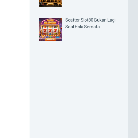
Scatter Slot80 Bukan Lagi
Soal Hoki Semata