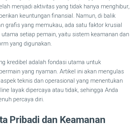
telah menjadi aktivitas yang tidak hanya menghibur,
erikan keuntungan finansial. Namun, di balik
 grafis yang memukau, ada satu faktor krusial
as utama setiap pemain, yaitu sistem keamanan dan
form yang digunakan.
g kredibel adalah fondasi utama untuk
rmain yang nyaman. Artikel ini akan mengulas
aspek teknis dan operasional yang menentukan
line layak dipercaya atau tidak, sehingga Anda
nuh percaya diri.
ta Pribadi dan Keamanan