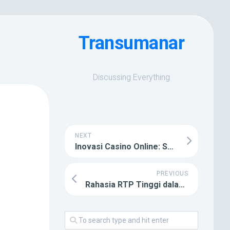
Transumanar
Discussing Everything
NEXT
Inovasi Casino Online: Sensasi Real-Time Lewat Fitur Live Dealer
PREVIOUS
Rahasia RTP Tinggi dalam Permainan Slot