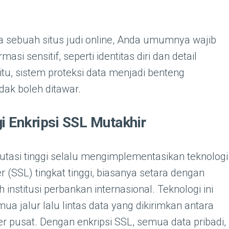
 sebuah situs judi online, Anda umumnya wajib
i sensitif, seperti identitas diri dan detail
itu, sistem proteksi data menjadi benteng
dak boleh ditawar.
i Enkripsi SSL Mutakhir
putasi tinggi selalu mengimplementasikan teknologi
er
(SSL) tingkat tinggi, biasanya setara dengan
institusi perbankan internasional. Teknologi ini
 jalur lalu lintas data yang dikirimkan antara
r pusat. Dengan enkripsi SSL, semua data pribadi,