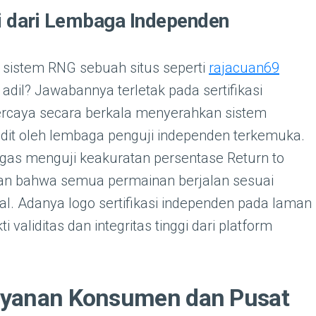
si dari Lembaga Independen
 sistem RNG sebuah situs seperti
rajacuan69
adil? Jawabannya terletak pada sertifikasi
epercaya secara berkala menyerahkan sistem
dit oleh lembaga penguji independen terkemuka.
gas menguji keakuratan persentase
Return to
n bahwa semua permainan berjalan sesuai
nal. Adanya logo sertifikasi independen pada laman
validitas dan integritas tinggi dari platform
ayanan Konsumen dan Pusat