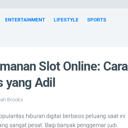
ENTERTAINMENT
LIFESTYLE
SPORTS
anan Slot Online: Cara
s yang Adil
ah Brooks
pularitas hiburan digital berbasis peluang saat ini
g sangat pesat. Bagi banyak penggemar judi