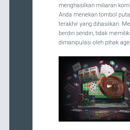
menghasilkan miliaran komb
Anda menekan tombol putar
terakhir yang dihasilkan. M
berdiri sendiri, tidak memili
dimanipulasi oleh pihak a