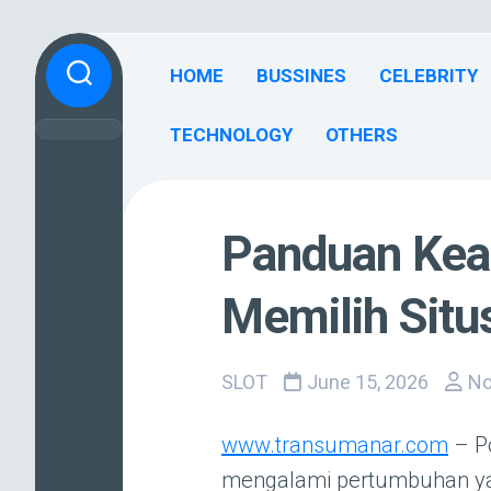
Skip
to
HOME
BUSSINES
CELEBRITY
content
TECHNOLOGY
OTHERS
Panduan Keam
Memilih Situ
SLOT
June 15, 2026
No
www.transumanar.com
– Po
mengalami pertumbuhan yan