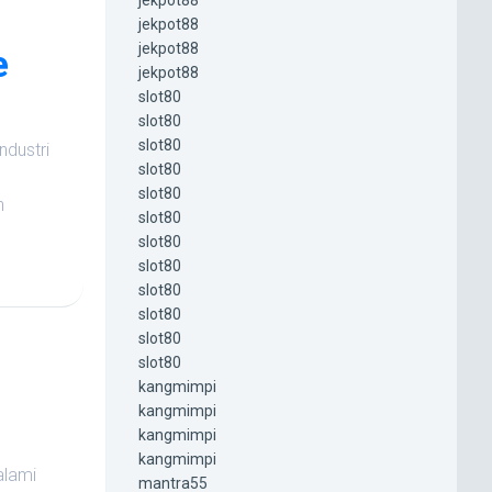
jekpot88
jekpot88
jekpot88
e
jekpot88
slot80
slot80
slot80
ndustri
slot80
slot80
n
slot80
slot80
slot80
slot80
slot80
slot80
slot80
kangmimpi
kangmimpi
kangmimpi
kangmimpi
alami
mantra55