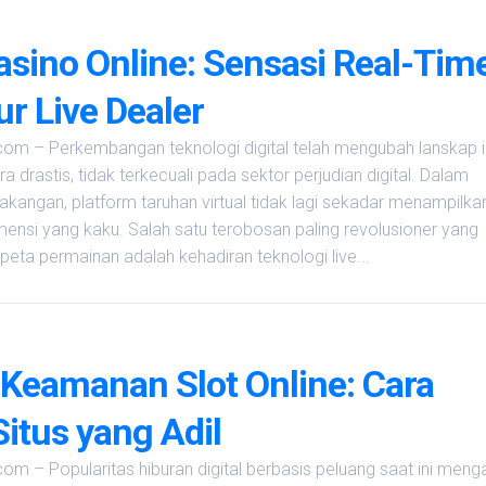
asino Online: Sensasi Real-Tim
ur Live Dealer
m – Perkembangan teknologi digital telah mengubah lanskap i
a drastis, tidak terkecuali pada sektor perjudian digital. Dalam
akangan, platform taruhan virtual tidak lagi sekadar menampilka
imensi yang kaku. Salah satu terobosan paling revolusioner yang
eta permainan adalah kehadiran teknologi live...
Keamanan Slot Online: Cara
itus yang Adil
m – Popularitas hiburan digital berbasis peluang saat ini meng