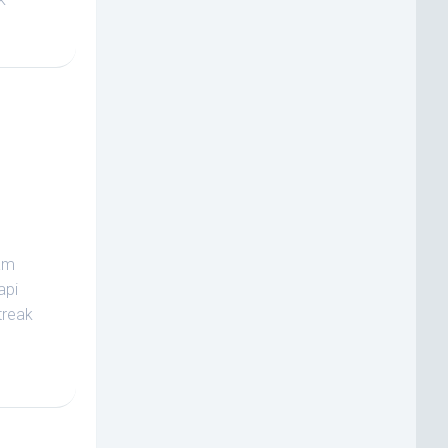
lam
api
treak