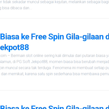
er tidak sekadar muncul sebagai kejutan, melainkan sebagai bagi
 bisa dibaca dan...
 Biasa ke Free Spin Gila-gilaan d
Jekpot88
 – Bermain slot online sering kali dimulai dari putaran biasa 
Namun, di PG Soft Jekpot88, momen biasa bisa berubah menjadi
Spin muncul secara tak terduga. Fenomena ini membuat setiap p
 dan memikat, karena satu spin sederhana bisa membawa pem
 Biasa ke Free Spin Gila-gilaan d