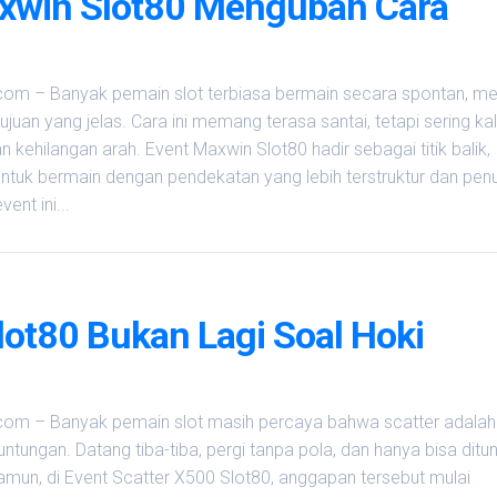
xwin Slot80 Mengubah Cara
om – Banyak pemain slot terbiasa bermain secara spontan, m
ujuan yang jelas. Cara ini memang terasa santai, tetapi sering kal
ehilangan arah. Event Maxwin Slot80 hadir sebagai titik balik,
tuk bermain dengan pendekatan yang lebih terstruktur dan pen
ent ini...
lot80 Bukan Lagi Soal Hoki
om – Banyak pemain slot masih percaya bahwa scatter adalah
ntungan. Datang tiba-tiba, pergi tanpa pola, dan hanya bisa ditu
mun, di Event Scatter X500 Slot80, anggapan tersebut mulai