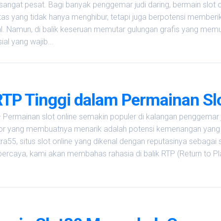
angat pesat. Bagi banyak penggemar judi daring, bermain slot o
itas yang tidak hanya menghibur, tetapi juga berpotensi memberi
al. Namun, di balik keseruan memutar gulungan grafis yang mem
ial yang wajib...
RTP Tinggi dalam Permainan Sl
Permainan slot online semakin populer di kalangan penggemar j
ktor yang membuatnya menarik adalah potensi kemenangan yang
ra55, situs slot online yang dikenal dengan reputasinya sebagai s
rpercaya, kami akan membahas rahasia di balik RTP (Return to Pl