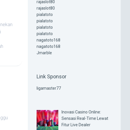
rajaslot80
rajaslot80
pialatoto
pialatoto
enekan
pialatoto
i
pialatoto
nagatoto168
uh
nagatoto168
Jmarble
Link Sponsor
ligamaster77
Inovasi Casino Online:
nggu
Sensasi Real-Time Lewat
Fitur Live Dealer