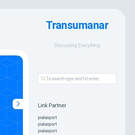
Transumanar
Discussing Everything
Panduan Keamana
Online: Cara Memi
Link Partner
pialasport
yang Adil
pialasport
pialasport