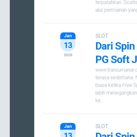
terpatahkan. Scatt
alur permainan yang
SLOT
Jan
Dari Spin
13
2026
PG Soft 
www.transumanar.com
terasa sederhana. 
biasa ketika Free 
lebih menegangkan
ke...
SLOT
Jan
Dari Spin
13