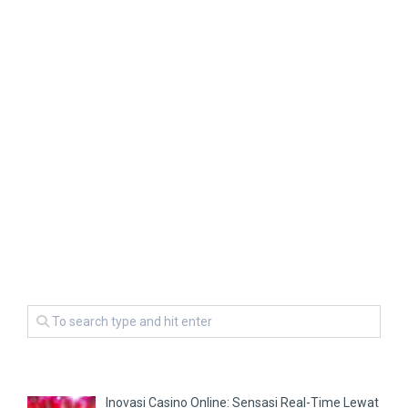
Inovasi Casino Online: Sensasi Real-Time Lewat