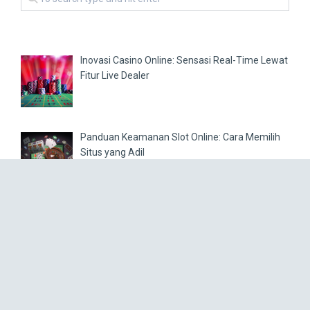
Inovasi Casino Online: Sensasi Real-Time Lewat
Fitur Live Dealer
Panduan Keamanan Slot Online: Cara Memilih
Situs yang Adil
Rahasia RTP Tinggi dalam Permainan Slot
Event Maxwin Slot80 Mengubah Cara Bermain