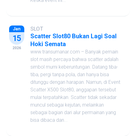
Ketika event ini...
SLOT
Jan
Scatter Slot80 Bukan Lagi Soal
15
Hoki Semata
2026
www.transumanar.com – Banyak pemain
slot masih percaya bahwa scatter adalah
simbol murni keberuntungan. Datang tiba-
tiba, pergi tanpa pola, dan hanya bisa
ditunggu dengan harapan. Namun, di Event
Scatter X500 Slot80, anggapan tersebut
mulai terpatahkan. Scatter tidak sekadar
muncul sebagai kejutan, melainkan
sebagai bagian dari alur permainan yang
bisa dibaca dan...