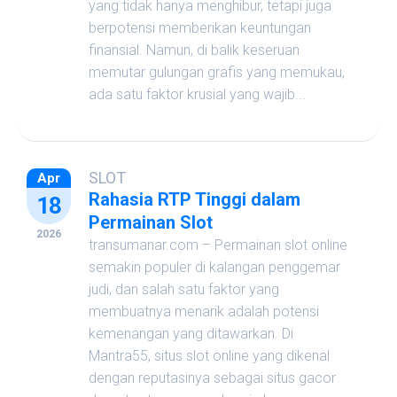
yang tidak hanya menghibur, tetapi juga
berpotensi memberikan keuntungan
finansial. Namun, di balik keseruan
memutar gulungan grafis yang memukau,
ada satu faktor krusial yang wajib...
SLOT
Apr
Rahasia RTP Tinggi dalam
18
Permainan Slot
2026
transumanar.com – Permainan slot online
semakin populer di kalangan penggemar
judi, dan salah satu faktor yang
membuatnya menarik adalah potensi
kemenangan yang ditawarkan. Di
Mantra55, situs slot online yang dikenal
dengan reputasinya sebagai situs gacor