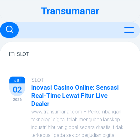
Skip
Transumanar
to
content
SLOT
SLOT
Jul
Inovasi Casino Online: Sensasi
02
Real-Time Lewat Fitur Live
2026
Dealer
www.transumanar.com – Perkembangan
teknologi digital telah mengubah lanskap
industri hiburan global secara drastis, tidak
terkecuali pada sektor perjudian digital.