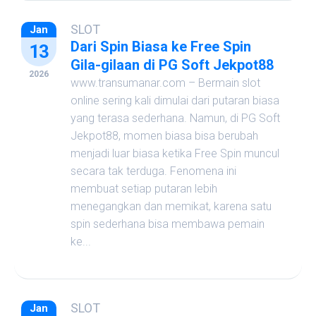
SLOT
Jan
Dari Spin Biasa ke Free Spin
13
Gila-gilaan di PG Soft Jekpot88
2026
www.transumanar.com – Bermain slot
online sering kali dimulai dari putaran biasa
yang terasa sederhana. Namun, di PG Soft
Jekpot88, momen biasa bisa berubah
menjadi luar biasa ketika Free Spin muncul
secara tak terduga. Fenomena ini
membuat setiap putaran lebih
menegangkan dan memikat, karena satu
spin sederhana bisa membawa pemain
ke...
SLOT
Jan