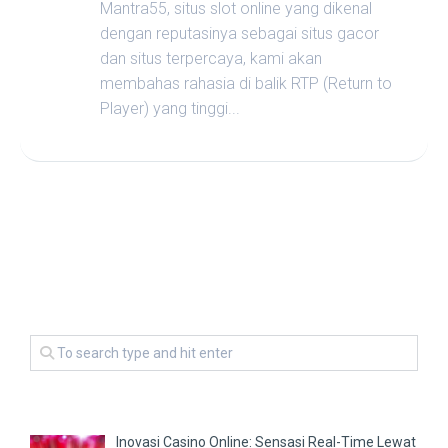
Mantra55, situs slot online yang dikenal
dengan reputasinya sebagai situs gacor
dan situs terpercaya, kami akan
membahas rahasia di balik RTP (Return to
Player) yang tinggi...
Inovasi Casino Online: Sensasi Real-Time Lewat