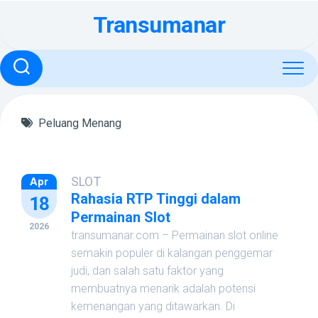
Skip
Transumanar
to
content
Peluang Menang
SLOT
Apr
Rahasia RTP Tinggi dalam
18
Permainan Slot
2026
transumanar.com – Permainan slot online
semakin populer di kalangan penggemar
judi, dan salah satu faktor yang
membuatnya menarik adalah potensi
kemenangan yang ditawarkan. Di