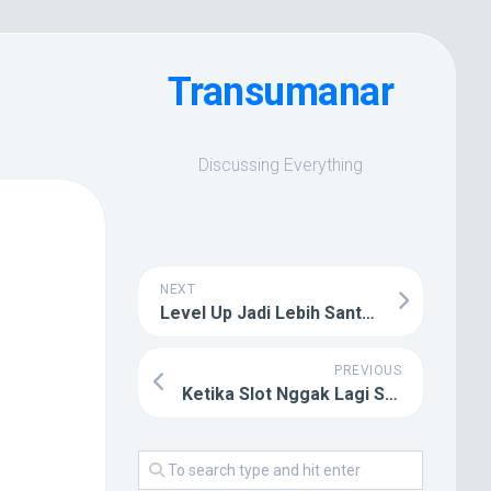
Transumanar
Discussing Everything
NEXT
Level Up Jadi Lebih Santai, Main Tanpa Beban di Pialabet
PREVIOUS
Ketika Slot Nggak Lagi Seret, Cuan Pialasport Mulai Ngalir Tanpa Banyak Drama