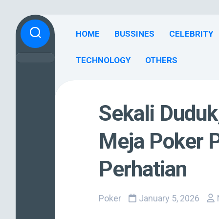
Skip
to
HOME
BUSSINES
CELEBRITY
content
TECHNOLOGY
OTHERS
Sekali Duduk
Meja Poker P
Perhatian
Poker
January 5, 2026