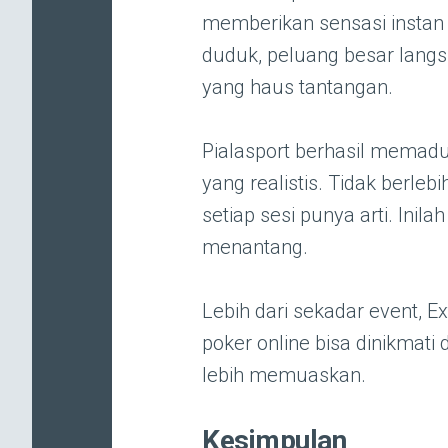
memberikan sensasi instan y
duduk, peluang besar langs
yang haus tantangan.
Pialasport berhasil memadu
yang realistis. Tidak berl
setiap sesi punya arti. Inil
menantang.
Lebih dari sekadar event, E
poker online bisa dinikmati 
lebih memuaskan.
Kesimpulan