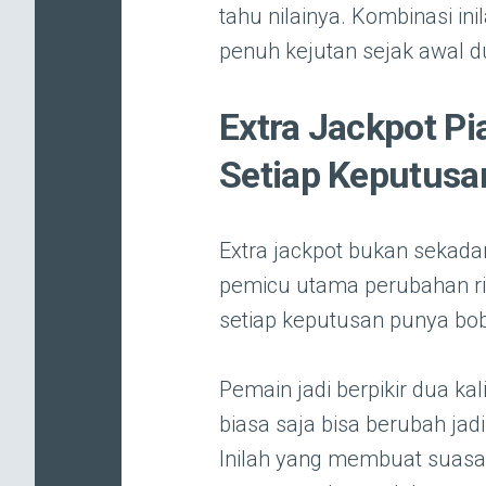
tahu nilainya. Kombinasi i
penuh kejutan sejak awal d
Extra Jackpot Pi
Setiap Keputusa
Extra jackpot bukan sekadar 
pemicu utama perubahan ritm
setiap keputusan punya bobo
Pemain jadi berpikir dua kal
biasa saja bisa berubah jad
Inilah yang membuat suasan