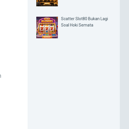
Scatter Slot80 Bukan Lagi
Soal Hoki Semata
n