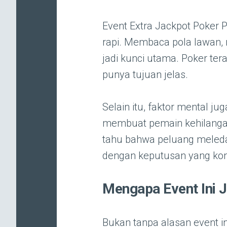
Event Extra Jackpot Poker 
rapi. Membaca pola lawan,
jadi kunci utama. Poker tera
punya tujuan jelas.
Selain itu, faktor mental j
membuat pemain kehilangan
tahu bahwa peluang meledak
dengan keputusan yang kons
Mengapa Event Ini J
Bukan tanpa alasan event in