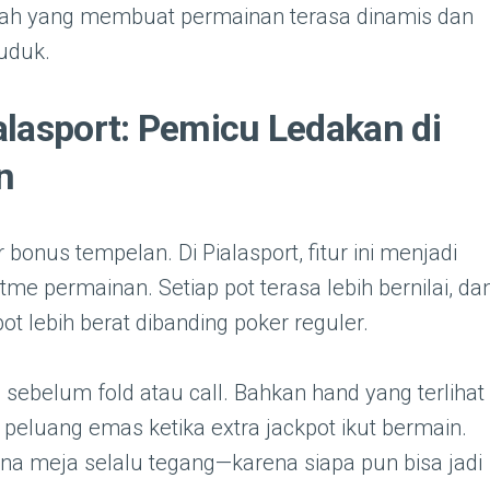
nilah yang membuat permainan terasa dinamis dan
uduk.
alasport: Pemicu Ledakan di
n
bonus tempelan. Di Pialasport, fitur ini menjadi
e permainan. Setiap pot terasa lebih bernilai, da
t lebih berat dibanding poker reguler.
i sebelum fold atau call. Bahkan hand yang terlihat
i peluang emas ketika extra jackpot ikut bermain.
a meja selalu tegang—karena siapa pun bisa jadi