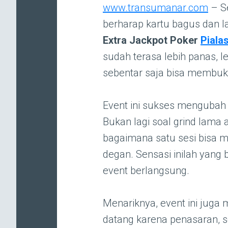
www.transumanar.com
– Se
berharap kartu bagus dan l
Extra Jackpot Poker
Piala
sudah terasa lebih panas, le
sebentar saja bisa membuka
Event ini sukses mengubah 
Bukan lagi soal grind lam
bagaimana satu sesi bisa m
degan. Sensasi inilah yang 
event berlangsung.
Menariknya, event ini juga
datang karena penasaran,