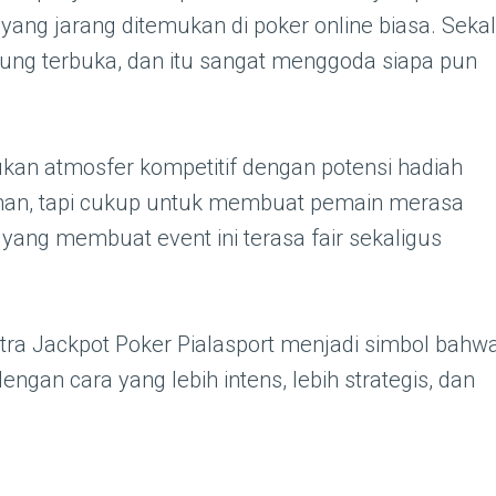
ang jarang ditemukan di poker online biasa. Sekal
ung terbuka, dan itu sangat menggoda siapa pun
kan atmosfer kompetitif dengan potensi hadiah
ebihan, tapi cukup untuk membuat pemain merasa
ah yang membuat event ini terasa fair sekaligus
xtra Jackpot Poker Pialasport menjadi simbol bahw
dengan cara yang lebih intens, lebih strategis, dan