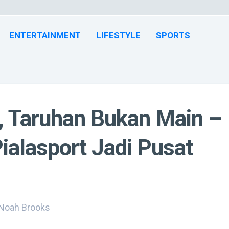
ENTERTAINMENT
LIFESTYLE
SPORTS
, Taruhan Bukan Main –
ialasport Jadi Pusat
Noah Brooks